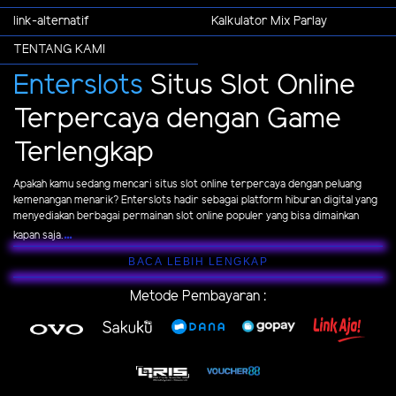
link-alternatif
Kalkulator Mix Parlay
TENTANG KAMI
Enterslots
Situs Slot Online
Terpercaya dengan Game
Terlengkap
Apakah kamu sedang mencari situs slot online terpercaya dengan peluang
kemenangan menarik? Enterslots hadir sebagai platform hiburan digital yang
menyediakan berbagai permainan slot online populer yang bisa dimainkan
...
kapan saja.
BACA LEBIH LENGKAP
Metode Pembayaran :