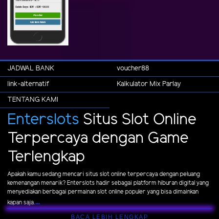
JADWAL BANK
voucher88
link-alternatif
Kalkulator Mix Parlay
TENTANG KAMI
Enterslots
Situs Slot Online
Terpercaya dengan Game
Terlengkap
Apakah kamu sedang mencari situs slot online terpercaya dengan peluang
kemenangan menarik? Enterslots hadir sebagai platform hiburan digital yang
menyediakan berbagai permainan slot online populer yang bisa dimainkan
...
kapan saja.
BACA LEBIH LENGKAP