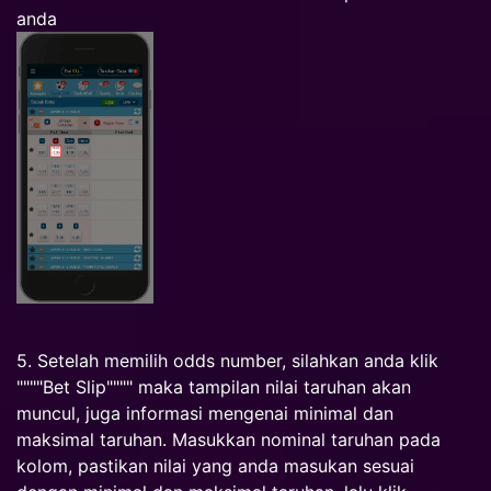
anda
5. Setelah memilih odds number, silahkan anda klik
""""Bet Slip"""" maka tampilan nilai taruhan akan
muncul, juga informasi mengenai minimal dan
maksimal taruhan. Masukkan nominal taruhan pada
kolom, pastikan nilai yang anda masukan sesuai