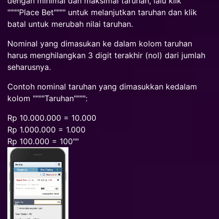
dengan minimal dan maksimal taruhan, lalu klik
""""Place Bet"""" untuk melanjutkan taruhan dan klik
batal untuk merubah nilai taruhan.
Nominal yang dimasukan ke dalam kolom taruhan
harus menghilangkan 3 digit terakhir (nol) dari jumlah
seharusnya.
Contoh nominal taruhan yang dimasukkan kedalam
kolom """"Taruhan"""":
Rp 10.000.000 = 10.000
Rp 1.000.000 = 1.000
Rp 100.000 = 100""