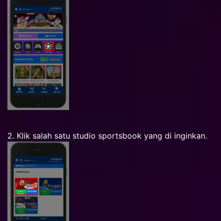
2. Klik salah satu studio sportsbook yang di inginkan.